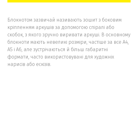
Блокнотом зазвичай називають зошит з боковим
кріпленням аркушів за допомогою спіралі або
скобок, з якого зручно виривати аркуші. В основному
блокноти мають невеликі розміри, частіше за все А4,
А5 і А6, але зустрічаються й більш габаритні
формати, часто використовувані для художніх
нарисів або ескізів.